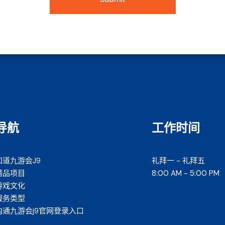
导航
工作时间
知道九游会J9
礼拜一 - 礼拜五
精品项目
8:00 AM - 5:00 PM
游戏文化
服务类型
沟通九游会j9官网登录入口