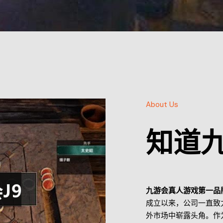
About Us
知道九
九游会真人游戏第一品
成立以来，公司一直致
外市场中崭露头角。作