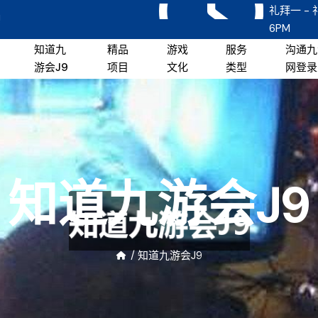
礼拜一 - 
!
6PM
知道九
精品
游戏
服务
沟通九
游会J9
项目
文化
类型
网登录
知道九游会J9
/
知道九游会J9