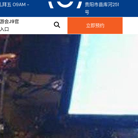
礼拜五 09AM -
贵阳市县库河251
号
游会j9官
立即预约
入口