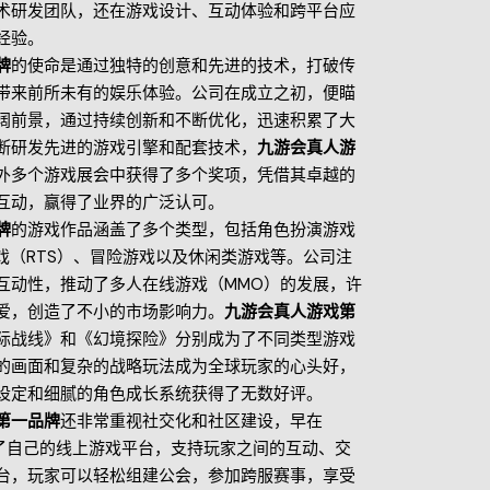
术研发团队，还在游戏设计、互动体验和跨平台应
经验。
牌
的使命是通过独特的创意和先进的技术，打破传
带来前所未有的娱乐体验。公司在成立之初，便瞄
阔前景，通过持续创新和不断优化，迅速积累了大
断研发先进的游戏引擎和配套技术，
九游会真人游
外多个游戏展会中获得了多个奖项，凭借其卓越的
互动，赢得了业界的广泛认可。
牌
的游戏作品涵盖了多个类型，包括角色扮演游戏
戏（RTS）、冒险游戏以及休闲类游戏等。公司注
互动性，推动了多人在线游戏（MMO）的发展，许
爱，创造了不小的市场影响力。
九游会真人游戏第
际战线》和《幻境探险》分别成为了不同类型游戏
的画面和复杂的战略玩法成为全球玩家的心头好，
设定和细腻的角色成长系统获得了无数好评。
第一品牌
还非常重视社交化和社区建设，早在
出了自己的线上游戏平台，支持玩家之间的互动、交
台，玩家可以轻松组建公会，参加跨服赛事，享受