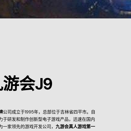
游会J9
牌
公司成立于1995年，总部位于吉林省四平市。自
力于研发和制作创新型电子游戏产品，迅速在国内
为一家领先的游戏开发公司，
九游会真人游戏第一