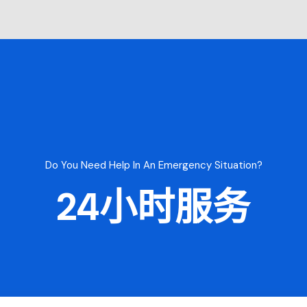
Do You Need Help In An Emergency Situation?
24小时服务